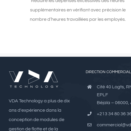
Réduire les dépenses excessives des heures
supplémentaires en vérifiant avec précision le
nombre d’heures travaillées par les employés.
DIRECTION COMMERCIA
Cité 40 Logts, R
EPLF
VDA Technology a plus de dix
Béjaïa – 06000, 
ans d'expérience dans la
+213 34 80 36 3
conception de modules de
commercial@vd
gestion de flotte et de la