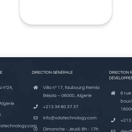
LE
DIRECTION GÉNÉRALE
DIRECTION 
DÉVELOPPE
N n°24,
Villa n° 17, faubourg Remla
6 rue
Béjaïa – 06000, Algerie
bouch
Algerie
+213 34 80 37 37
16000
6
info@vdatechnology.com
+213 
atechnology.com
Dimanche - Jeudi: 8h - 17h
dev@