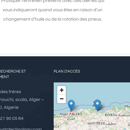
Pratiquer l’entretien préventif avec des alertes qui
vous indiqueront quand vous êtes en raison d’un
changement d’huile ou de la rotation des pneus.
RECHERCHE ET
PLAN D’ACCÈS
MENT
+
 des frères
−
ouchi, scala, Alger –
, Algerie
21 90 05 64
vdatechnology.com